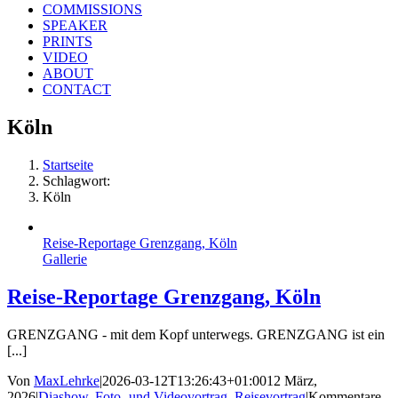
COMMISSIONS
SPEAKER
PRINTS
VIDEO
ABOUT
CONTACT
Köln
Startseite
Schlagwort:
Köln
Reise-Reportage Grenzgang, Köln
Gallerie
Reise-Reportage Grenzgang, Köln
GRENZGANG - mit dem Kopf unterwegs. GRENZGANG ist ein
[...]
Von
MaxLehrke
|
2026-03-12T13:26:43+01:00
12 März,
2026
|
Diashow
,
Foto- und Videovortrag
,
Reisevortrag
|
Kommentare