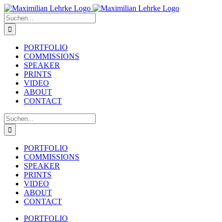
Zum
Inhalt
Suche
springen
nach:
PORTFOLIO
COMMISSIONS
SPEAKER
PRINTS
VIDEO
ABOUT
CONTACT
Suche
nach:
PORTFOLIO
COMMISSIONS
SPEAKER
PRINTS
VIDEO
ABOUT
CONTACT
PORTFOLIO