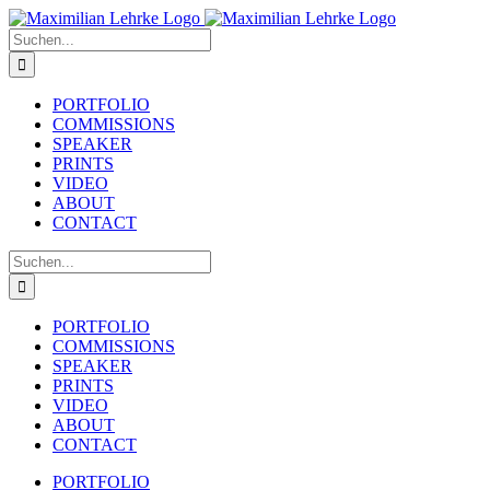
Zum
Inhalt
Suche
springen
nach:
PORTFOLIO
COMMISSIONS
SPEAKER
PRINTS
VIDEO
ABOUT
CONTACT
Suche
nach:
PORTFOLIO
COMMISSIONS
SPEAKER
PRINTS
VIDEO
ABOUT
CONTACT
PORTFOLIO